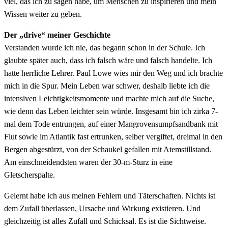
viel, das ich zu sagen habe, um Menschen zu inspirieren und mein
Wissen weiter zu geben.
Der „drive“ meiner Geschichte
Verstanden wurde ich nie, das begann schon in der Schule. Ich
glaubte später auch, dass ich falsch wäre und falsch handelte. Ich
hatte herrliche Lehrer. Paul Lowe wies mir den Weg und ich brachte
mich in die Spur. Mein Leben war schwer, deshalb liebte ich die
intensiven Leichtigkeitsmomente und machte mich auf die Suche,
wie denn das Leben leichter sein würde. Insgesamt bin ich zirka 7-
mal dem Tode entrungen, auf einer Mangrovensumpfsandbank mit
Flut sowie im Atlantik fast ertrunken, selber vergiftet, dreimal in den
Bergen abgestürzt, von der Schaukel gefallen mit Atemstillstand.
Am einschneidendsten waren der 30-m-Sturz in eine
Gletscherspalte.
Gelernt habe ich aus meinen Fehlern und Täterschaften. Nichts ist
dem Zufall überlassen, Ursache und Wirkung existieren. Und
gleichzeitig ist alles Zufall und Schicksal. Es ist die Sichtweise.