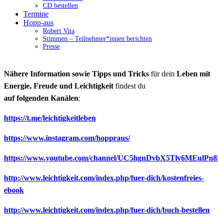
CD bestellen
Termine
Hopp-aus
Robert Vita
Stimmen – Teilnehmer*innen berichten
Presse
Nähere Information sowie Tipps und Tricks
für dein
Leben mit
Energie, Freude und Leichtigkeit
findest du
auf folgenden Kanälen
:
https://t.me/leichtigkeitleben
https://www.instagram.com/hoppraus/
https://www.youtube.com/channel/UC5hgnDvbX5Tly6MEulPn
http://www.leichtigkeit.com/index.php/fuer-dich/kostenfreies-
ebook
http://www.leichtigkeit.com/index.php/fuer-dich/buch-bestellen