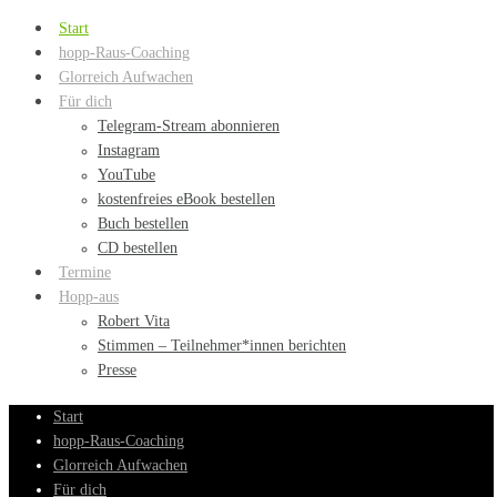
Start
hopp-Raus-Coaching
Glorreich Aufwachen
Für dich
Telegram-Stream abonnieren
Instagram
YouTube
kostenfreies eBook bestellen
Buch bestellen
CD bestellen
Termine
Hopp-aus
Robert Vita
Stimmen – Teilnehmer*innen berichten
Presse
Start
hopp-Raus-Coaching
Glorreich Aufwachen
Für dich