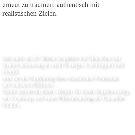
erneut zu träumen, authentisch mit
realistischen Zielen.
Seit mehr als 25 Jahren inspiriere ich Menschen auf
ihrem Lebensweg zu mehr Energie, Leichtigkeit und
Freude
und bei der Entfaltung ihres maximalen Potenzials
auf mehreren Bühnen.
Gerne kannst du einen Termin für einen Impulsvortrag,
ein Coaching und einen Bühnenauftrag als Darsteller
buchen.