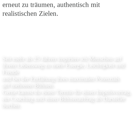
erneut zu träumen, authentisch mit
realistischen Zielen.
Seit mehr als 25 Jahren inspiriere ich Menschen auf
ihrem Lebensweg zu mehr Energie, Leichtigkeit und
Freude
und bei der Entfaltung ihres maximalen Potenzials
auf mehreren Bühnen.
Gerne kannst du einen Termin für einen Impulsvortrag,
ein Coaching und einen Bühnenauftrag als Darsteller
buchen.