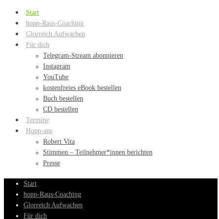
Start
hopp-Raus-Coaching
Glorreich Aufwachen
Für dich
Telegram-Stream abonnieren
Instagram
YouTube
kostenfreies eBook bestellen
Buch bestellen
CD bestellen
Termine
Hopp-aus
Robert Vita
Stimmen – Teilnehmer*innen berichten
Presse
Start
hopp-Raus-Coaching
Glorreich Aufwachen
Für dich